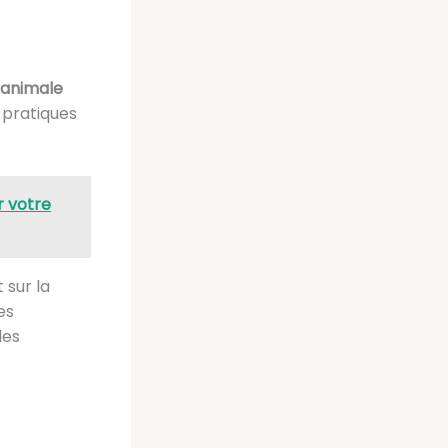
 animale
 pratiques
r votre
 sur la
es
 les