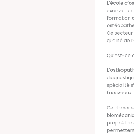
L’
école d’o
exercer un
formation 
ostéopathe
Ce secteur
qualité de l’
Qu’est-ce q
L’
ostéopath
diagnostiqu
spécialité 
(nouveaux 
Ce domaine
biomécaniqu
propriétair
permettent 