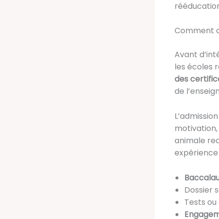
rééducation
Comment ac
Avant d’in
les écoles 
des certifi
de l’enseig
L’admission
motivation,
animale req
expérience 
Baccalau
Dossier s
Tests ou
Engagem