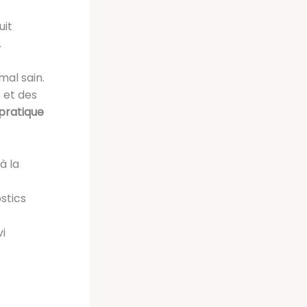
uit
.
mal sain.
 et des
pratique
à la
stics
i