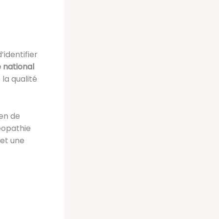
d’identifier
 national
la qualité
ien de
éopathie
 et une