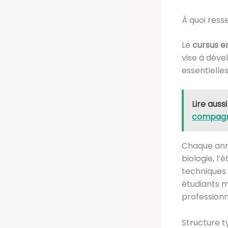
À quoi ress
Le
cursus e
vise à déve
essentielle
Lire aussi
compag
Chaque ann
biologie, l
techniques
étudiants m
profession
Structure t