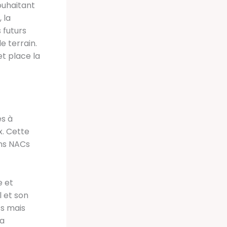
ouhaitant
 la
 futurs
e terrain.
t place la
s à
x. Cette
ins NACs
e et
 et son
ts mais
la