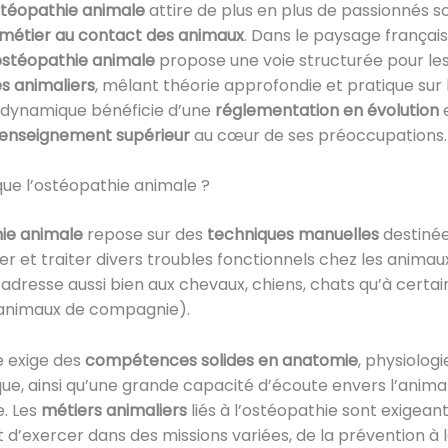
stéopathie animale
attire de plus en plus de passionnés s
métier au contact des animaux
. Dans le paysage français,
ostéopathie animale
propose une voie structurée pour les
s animaliers
, mêlant théorie approfondie et pratique sur l
 dynamique bénéficie d’une
réglementation en évolution
e
enseignement supérieur
au cœur de ses préoccupations.
ue l’ostéopathie animale ?
ie animale
repose sur des
techniques manuelles
destinée
er et traiter divers troubles fonctionnels chez les animau
s’adresse aussi bien aux chevaux, chiens, chats qu’à certa
animaux de compagnie).
 exige des
compétences solides en anatomie
, physiologi
e, ainsi qu’une grande capacité d’écoute envers l’animal
e. Les
métiers animaliers
liés à l’ostéopathie sont exigean
d’exercer dans des missions variées, de la prévention à 