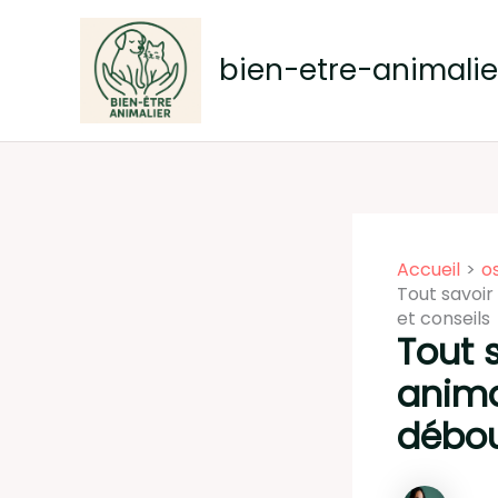
Aller
au
bien-etre-animalier
contenu
Accueil
o
Tout savoir
et conseils
Tout 
anima
débou