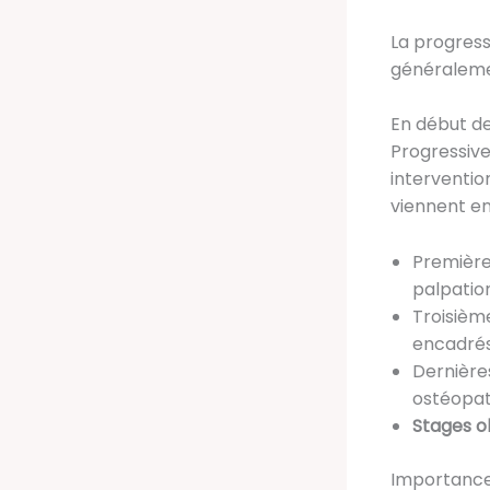
La progres
généralemen
En début de
Progressive
interventio
viennent en
Première
palpatio
Troisièm
encadré
Dernière
ostéopath
Stages o
Importance