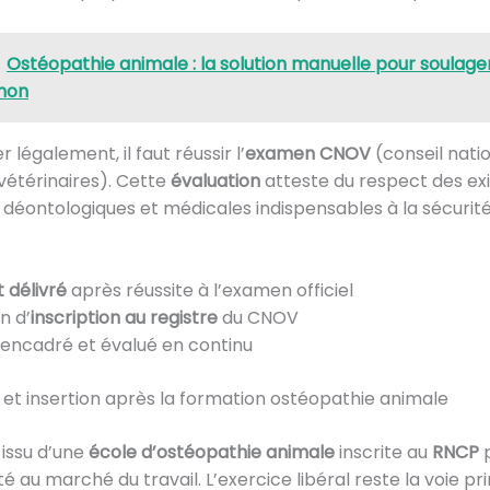
Ostéopathie animale : la solution manuelle pour soulage
non
 légalement, il faut réussir l’
examen CNOV
(conseil nati
 vétérinaires). Cette
évaluation
atteste du respect des ex
 déontologiques et médicales indispensables à la sécurit
t délivré
après réussite à l’examen officiel
n d’
inscription au registre
du CNOV
 encadré et évalué en continu
t insertion après la formation ostéopathie animale
issu d’une
école d’ostéopathie animale
inscrite au
RNCP
p
té au marché du travail. L’exercice libéral reste la voie pri