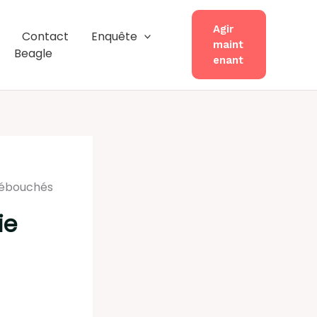
Agir
Contact
Enquête
maint
Beagle
enant
 débouchés
ie