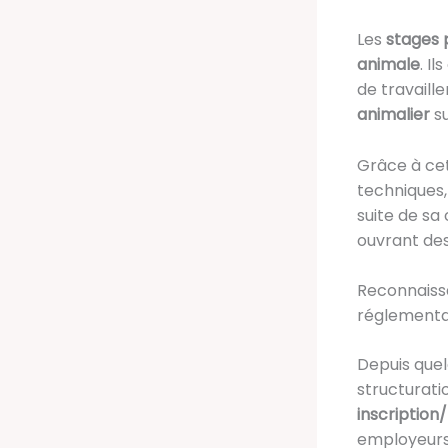
Les
stages 
animale
. I
de travaill
animalier
su
Grâce à cet
techniques,
suite de sa
ouvrant des
Reconnaissa
réglementa
Depuis quel
structurati
inscription/
employeurs