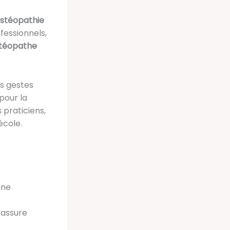
ostéopathie
ofessionnels,
téopathe
s gestes
pour la
 praticiens,
école.
une
rassure