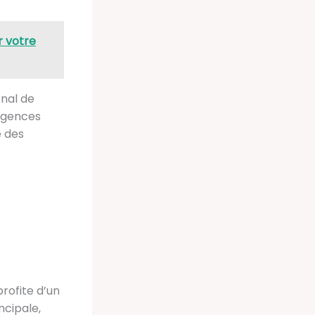
r votre
onal de
igences
é des
rofite d’un
ncipale,