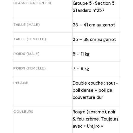
CLASSIFICATION FCI
Groupe 5 · Section 5 ·
Standard n°257
TAILLE (MÂLE)
38 – 41 cm au garrot
TAILLE (FEMELLE)
35 – 38 cm au garrot
POIDS (MÂLE)
8 – 11 kg
POIDS (FEMELLE)
7 – 9 kg
PELAGE
Double couche : sous-
poil dense + poil de
couverture dur
COULEURS
Rouge (sesame), noir
& feu, crème. Toujours
avec « Urajiro »