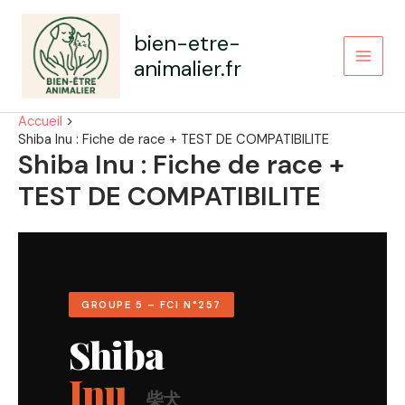
Aller
au
bien-etre-
contenu
animalier.fr
Main
Men
Accueil
Shiba Inu : Fiche de race + TEST DE COMPATIBILITE
Shiba Inu : Fiche de race +
TEST DE COMPATIBILITE
GROUPE 5 – FCI N°257
Shiba
Inu
柴犬