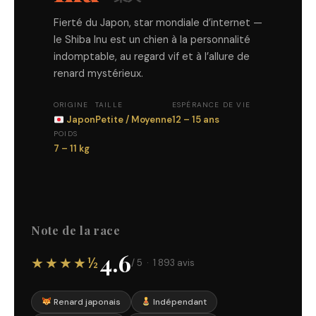
Fierté du Japon, star mondiale d’internet —
le Shiba Inu est un chien à la personnalité
indomptable, au regard vif et à l’allure de
renard mystérieux.
ORIGINE
TAILLE
ESPÉRANCE DE VIE
Japon
Petite / Moyenne
12 – 15 ans
POIDS
7 – 11 kg
Note de la race
4.6
★★★★½
/ 5 · 1 893 avis
Renard japonais
Indépendant