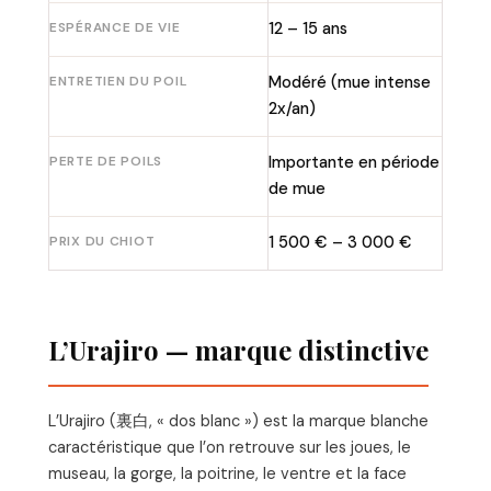
ESPÉRANCE DE VIE
12 – 15 ans
ENTRETIEN DU POIL
Modéré (mue intense
2x/an)
PERTE DE POILS
Importante en période
de mue
PRIX DU CHIOT
1 500 € – 3 000 €
L’Urajiro — marque distinctive
L’Urajiro (裏白, « dos blanc ») est la marque blanche
caractéristique que l’on retrouve sur les joues, le
museau, la gorge, la poitrine, le ventre et la face