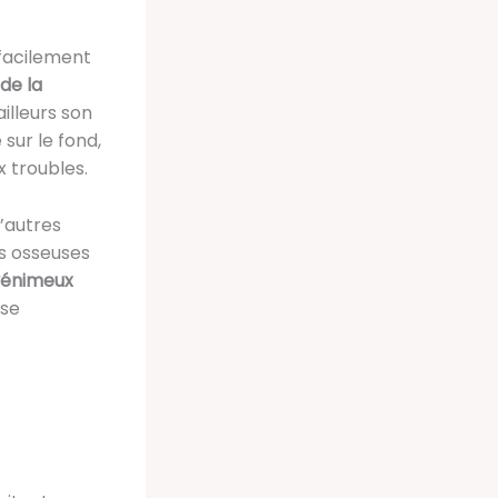
facilement
de la
illeurs son
sur le fond,
 troubles.
’autres
s osseuses
 vénimeux
nse