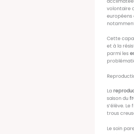
acclimatées
volontaire 
européens 
notamment 
Cette capac
et à la rési
parmi les
e
problémati
Reproductio
La
reproduc
saison du
fr
s’élève. Le 
trous creus
Le soin par