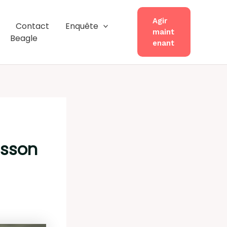
Agir
Contact
Enquête
maint
Beagle
enant
isson