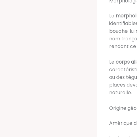
Morphologie
La
morpholo
identifiabl
bouche
, l
nom françai
rendant c
Le
corps al
caractérist
ou des tégu
placés deva
naturelle.
Origine géo
Amérique d