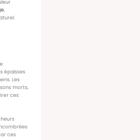
uleur
ge
,
turel.
le
es épaisses
ens. Les
ssons morts,
irer ces
cheurs
 encombrées
car ces