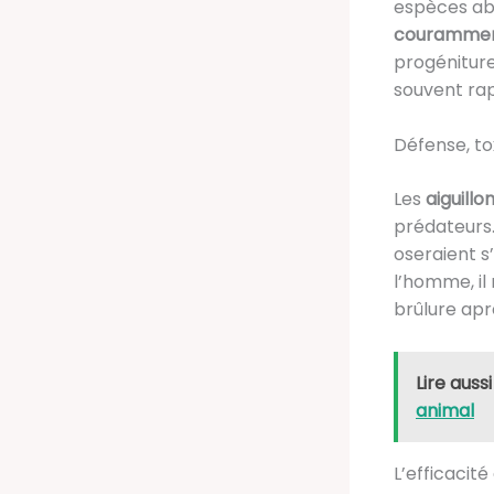
espèces aba
couramment
progéniture
souvent rap
Défense, to
Les
aiguill
prédateurs.
oseraient s’
l’homme, il
brûlure apr
Lire aussi
animal
L’efficacit