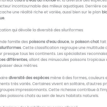
ombreux
cours d’eau du monde
et la diversité des espèces
acteur incontournable des milieux aquatiques. Derrière c
cache une réalité riche et variée, aussi bien sur le plan
bi
que
.
cation qui dévoile la diversité des siluriformes
nde famille des
poissons d’eau douce
, le
poisson chat
fait
siluriformes
. Cette classification regroupe une multitude 
ur presque tous les continents. Les spécialistes reconnais
es différentes
, allant des minuscules poissons tropicaux
passer deux mètres.
naire
diversité des espèces
mène à des formes, couleurs 
ts très variés. Certaines vivent en solitaire, d’autres p
groupes impressionnants. Cette richesse contribue à l’i
des poissons chats au sein de leurs habitats naturels.