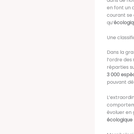
dans de n
en font un 
courant se 
qu’
écologi
Une classifi
Dans la gra
l’ordre des
réparties s
3 000 espèc
pouvant dé
L’extraordi
comportemen
évoluer en 
écologique