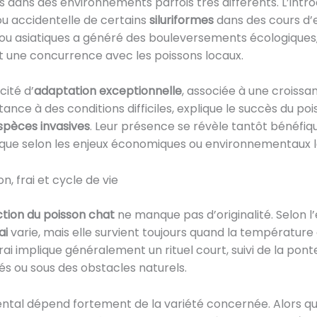
 dans des environnements parfois très différents. L’intr
ou accidentelle de certains
siluriformes
dans des cours d’
ou asiatiques a généré des bouleversements écologiques
une concurrence avec les poissons locaux.
ité d’
adaptation exceptionnelle
, associée à une croissa
stance à des conditions difficiles, explique le succès du po
spèces invasives
. Leur présence se révèle tantôt bénéfiq
que selon les enjeux économiques ou environnementaux l
n, frai et cycle de vie
tion du poisson chat
ne manque pas d’originalité. Selon l’
ai
varie, mais elle survient toujours quand la température 
frai implique généralement un rituel court, suivi de la pon
és ou sous des obstacles naturels.
ental dépend fortement de la variété concernée. Alors q