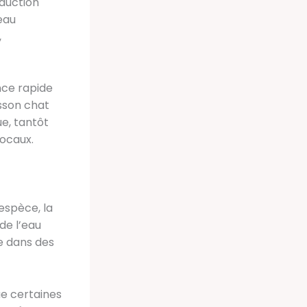
oduction
eau
,
nce rapide
isson chat
ue, tantôt
ocaux.
espèce, la
de l’eau
te dans des
ue certaines