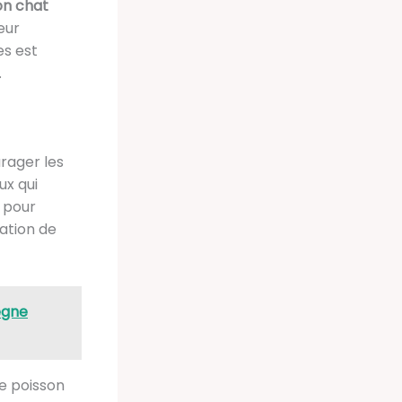
on chat
eur
es est
.
rager les
ux qui
 pour
ation de
ègne
e poisson