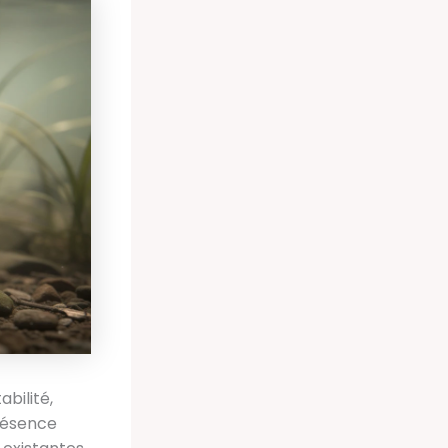
bilité,
présence