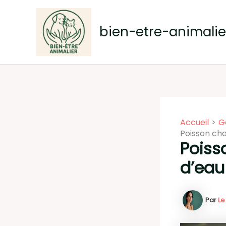
Aller
au
bien-etre-animalier
contenu
Accueil
G
Poisson cha
Poiss
d’eau
Par
Le