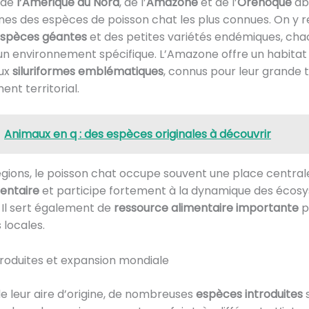
 de
l’Amérique du Nord
, de l’
Amazone
et de l’
Orénoque
ab
es des espèces de poisson chat les plus connues. On y 
spèces géantes
et des petites variétés endémiques, ch
n environnement spécifique. L’Amazone offre un habitat 
ux
siluriformes emblématiques
, connus pour leur grande ta
t territorial.
Animaux en q : des espèces originales à découvrir
gions, le poisson chat occupe souvent une place central
entaire
et participe fortement à la dynamique des écos
 Il sert également de
ressource alimentaire importante
p
 locales.
roduites et expansion mondiale
e leur aire d’origine, de nombreuses
espèces introduites
s