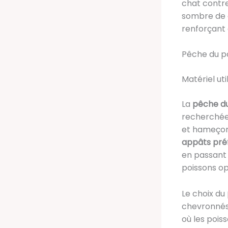
chat contre
sombre de 
renforçant 
Pêche du po
Matériel uti
La
pêche du
recherchée,
et hameçons
appâts pré
en passant
poissons op
Le choix du
chevronnés
où les pois