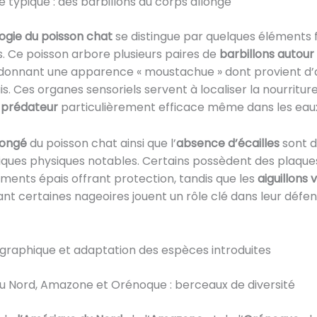
 typique : des barbillons au corps allongé
gie du poisson chat
se distingue par quelques éléments 
es. Ce poisson arbore plusieurs paires de
barbillons autour 
ui donnant une apparence « moustachue » dont provient d’a
s. Ces organes sensoriels servent à localiser la nourriture 
e
prédateur
particulièrement efficace même dans les eaux
longé
du poisson chat ainsi que l’
absence d’écailles
sont d
iques physiques notables. Certains possèdent des plaque
ments épais offrant protection, tandis que les
aiguillons
nt certaines nageoires jouent un rôle clé dans leur défe
graphique et adaptation des espèces introduites
u Nord, Amazone et Orénoque : berceaux de diversité