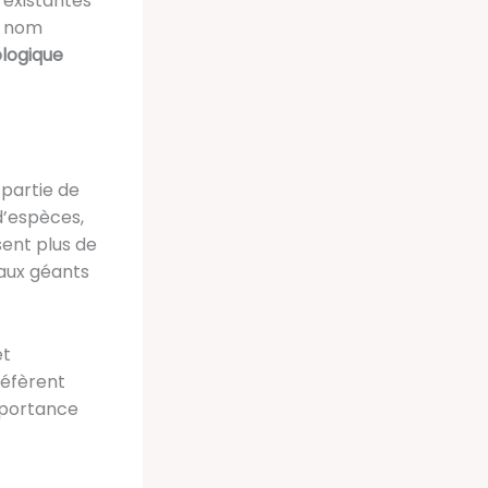
 existantes
e nom
ologique
 partie de
d’espèces,
sent plus de
 aux géants
et
réfèrent
mportance