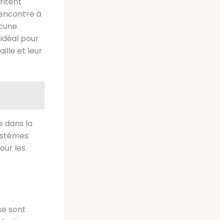
ritent
rencontre à
acune
idéal pour
ille et leur
e dans la
ystèmes
our les
e sont