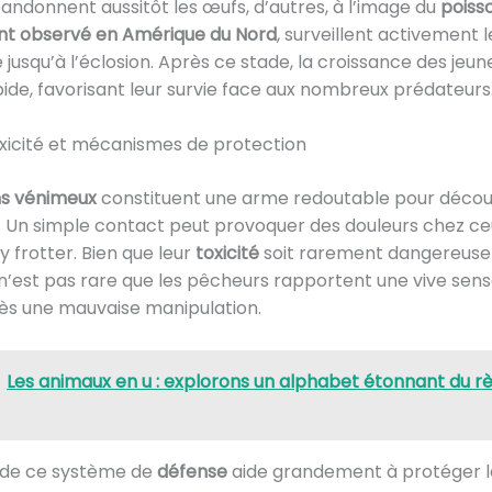
ndonnent aussitôt les œufs, d’autres, à l’image du
poiss
 observé en Amérique du Nord
, surveillent activement l
 jusqu’à l’éclosion. Après ce stade, la croissance des jeun
ide, favorisant leur survie face aux nombreux prédateurs
xicité et mécanismes de protection
ons vénimeux
constituent une arme redoutable pour décou
 Un simple contact peut provoquer des douleurs chez ce
y frotter. Bien que leur
toxicité
soit rarement dangereuse
 n’est pas rare que les pêcheurs rapportent une vive sens
ès une mauvaise manipulation.
Les animaux en u : explorons un alphabet étonnant du r
é de ce système de
défense
aide grandement à protéger l