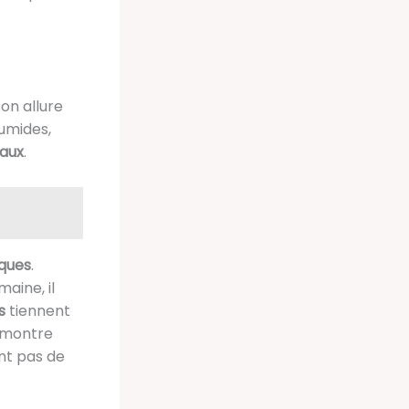
on allure
umides,
caux
.
iques
.
aine, il
s
tiennent
s montre
nt pas de