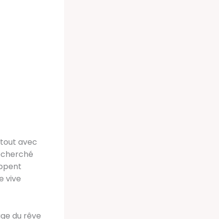
rtout avec
recherché
oppent
e vive
ge du rêve