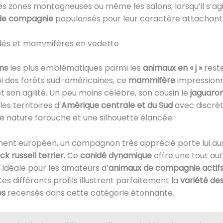
es zones montagneuses ou même les salons, lorsqu’il s’ag
de compagnie
popularisés pour leur caractère attachant
idés et mammifères en vedette
ins
les plus emblématiques parmi les
animaux en « j »
rest
oi des forêts sud-américaines, ce
mammifère
impressionn
t son agilité. Un peu moins célèbre, son cousin le
jaguaron
es territoires d’
Amérique centrale et du Sud
avec discrét
e nature farouche et une silhouette élancée.
inent européen, un compagnon très apprécié porte lui au
ack russell terrier
. Ce
canidé dynamique
offre une tout au
 idéale pour les amateurs d’
animaux de compagnie actif
es différents profils illustrent parfaitement la
variété de
es
recensés dans cette catégorie étonnante.