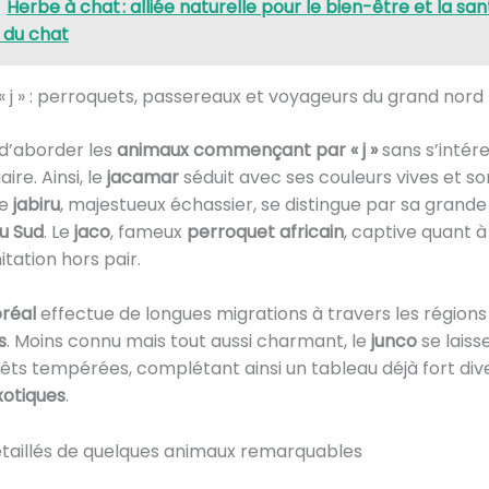
Herbe à chat : alliée naturelle pour le bien-être et la sa
 du chat
« j » : perroquets, passereaux et voyageurs du grand nord
d’aborder les
animaux commençant par « j »
sans s’intére
ire. Ainsi, le
jacamar
séduit avec ses couleurs vives et son
le
jabiru
, majestueux échassier, se distingue par sa grande 
u Sud
. Le
jaco
, fameux
perroquet africain
, captive quant à
itation hors pair.
oréal
effectue de longues migrations à travers les région
s
. Moins connu mais tout aussi charmant, le
junco
se laiss
rêts tempérées, complétant ainsi un tableau déjà fort dive
xotiques
.
étaillés de quelques animaux remarquables