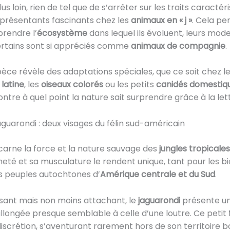
lus loin, rien de tel que de s’arrêter sur les traits caractér
eprésentants fascinants chez les
animaux en « j »
. Cela p
rendre l’
écosystème
dans lequel ils évoluent, leurs mode
ertains sont si appréciés comme
animaux de compagnie
.
ce révèle des adaptations spéciales, que ce soit chez l
latine
, les
oiseaux colorés
ou les petits
canidés domestiq
ntre à quel point la nature sait surprendre grâce à la lettr
aguarondi : deux visages du félin sud-américain
carne la force et la nature sauvage des
jungles tropicales
eté et sa musculature le rendent unique, tant pour les bi
s peuples autochtones d’
Amérique centrale et du Sud
.
sant mais non moins attachant, le
jaguarondi
présente u
allongée presque semblable à celle d’une loutre. Ce petit
discrétion, s’aventurant rarement hors de son territoire b