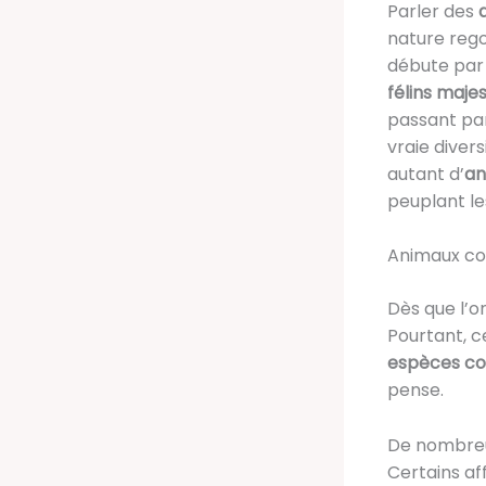
Parler des
nature reg
débute par 
félins maje
passant pa
vraie diver
autant d’
an
peuplant le
Animaux co
Dès que l’o
Pourtant, c
espèces c
pense.
De nombre
Certains af