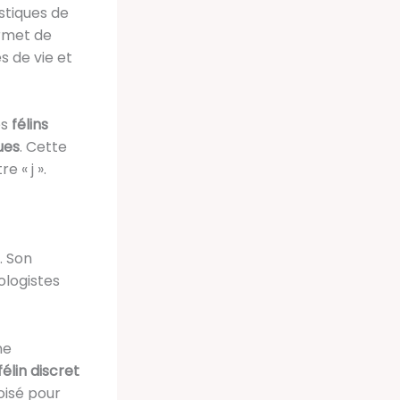
istiques de
ermet de
s de vie et
es
félins
ues
. Cette
e « j ».
. Son
ologistes
ne
félin discret
oisé pour