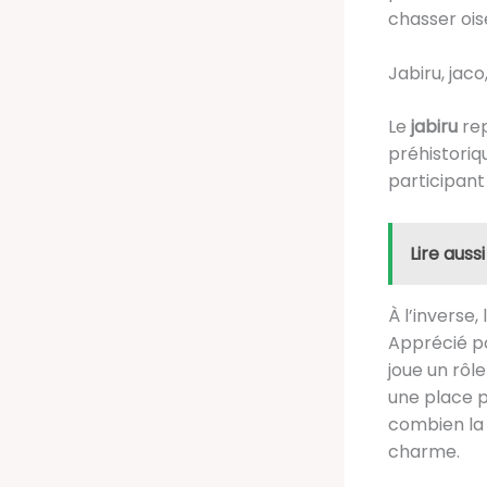
chasser ois
Jabiru, jaco
Le
jabiru
rep
préhistoriq
participant
Lire aussi
À l’inverse, 
Apprécié po
joue un rôl
une place pa
combien la 
charme.