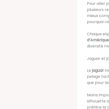
Pour aller p
plusieurs r
mieux comp
pourquoi c
Chaque espè
d’Amérique 
diversité mo
Jaguar et j
Le
jaguar
in
pelage tach
que pour le
Moins impo
silhouette 
préfère la 