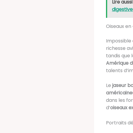
Lire aussi
digestive
Oiseaux en 
Impossible 
richesse avia
tandis que 
Amérique d
talents d’im
Le
jaseur b
américaine
dans les fo
d’
oiseaux e
Portraits d