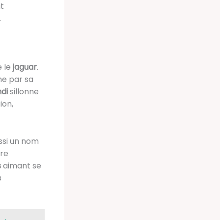
it
.
e le
jaguar
.
e par sa
di
sillonne
ion,
ssi un nom
tre
s
aimant se
s