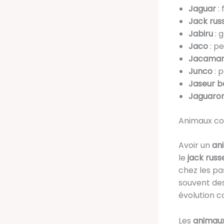
Jaguar
: 
Jack russ
Jabiru
: 
Jaco
: pe
Jacama
Junco
: 
Jaseur b
Jaguaron
Animaux co
Avoir un
an
le
jack russe
chez les pa
souvent des
évolution 
Les
animaux