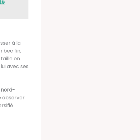
nté
sser à la
 bec fin,
taille en
 lui avec ses
s
nord-
e observer
rsifié