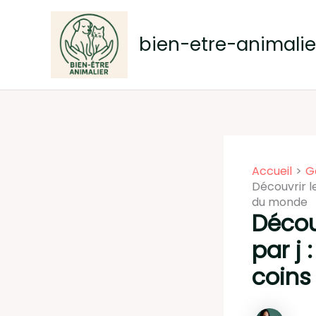
Aller
au
bien-etre-animalier
contenu
Accueil
G
Découvrir l
du monde
Décou
par j
coin