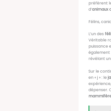
préfèrent l
d’
animaux 
Félins, can
L’un des
fél
Véritable r
puissance e
également l
révélant un
Sur le cont
en « j » : le
j
expérience,
dépenser. C
mammifèr