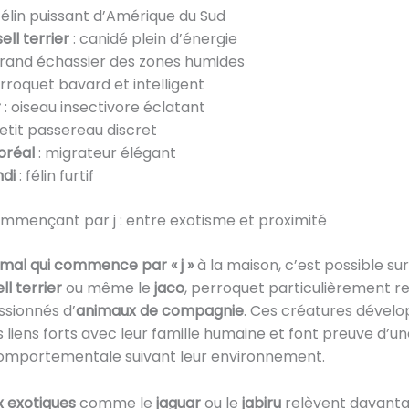
félin puissant d’Amérique du Sud
ell terrier
: canidé plein d’énergie
grand échassier des zones humides
rroquet bavard et intelligent
r
: oiseau insectivore éclatant
petit passereau discret
oréal
: migrateur élégant
di
: félin furtif
mmençant par j : entre exotisme et proximité
imal qui commence par « j »
à la maison, c’est possible su
ll terrier
ou même le
jaco
, perroquet particulièrement 
ssionnés d’
animaux de compagnie
. Ces créatures dével
 liens forts avec leur famille humaine et font preuve d’un
comportementale suivant leur environnement.
 exotiques
comme le
jaguar
ou le
jabiru
relèvent davanta