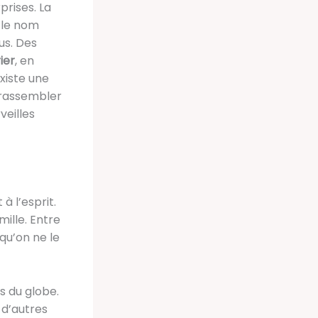
prises. La
 le nom
us. Des
ier
, en
existe une
t rassembler
eilles
 l’esprit.
ille. Entre
 qu’on ne le
s du globe.
 d’autres