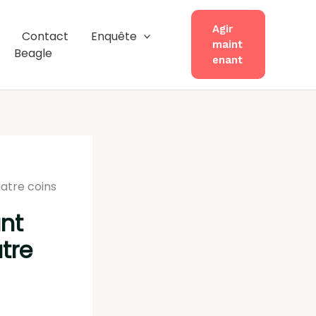
Agir
Contact
Enquête
maint
Beagle
enant
atre coins
nt
tre