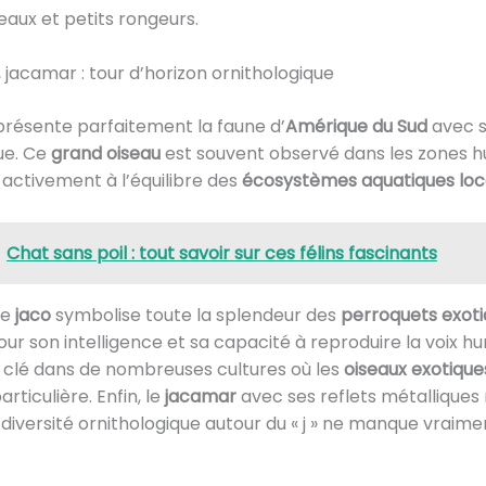
eaux et petits rongeurs.
, jacamar : tour d’horizon ornithologique
résente parfaitement la faune d’
Amérique du Sud
avec s
ue. Ce
grand oiseau
est souvent observé dans les zones h
 activement à l’équilibre des
écosystèmes aquatiques lo
Chat sans poil : tout savoir sur ces félins fascinants
le
jaco
symbolise toute la splendeur des
perroquets exot
ur son intelligence et sa capacité à reproduire la voix hum
e clé dans de nombreuses cultures où les
oiseaux exotique
rticulière. Enfin, le
jacamar
avec ses reflets métallique
diversité ornithologique autour du « j » ne manque vraime