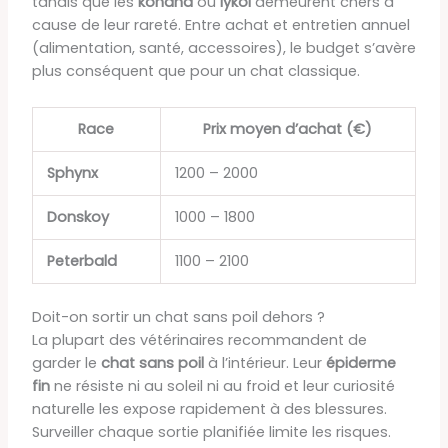
tandis que les
kohana
ou
lykoi
demeurent chers à
cause de leur rareté. Entre achat et entretien annuel
(alimentation, santé, accessoires), le budget s’avère
plus conséquent que pour un chat classique.
Race
Prix moyen d’achat (€)
Sphynx
1200 – 2000
Donskoy
1000 – 1800
Peterbald
1100 – 2100
Doit-on sortir un chat sans poil dehors ?
La plupart des vétérinaires recommandent de
garder le
chat sans poil
à l’intérieur. Leur
épiderme
fin
ne résiste ni au soleil ni au froid et leur curiosité
naturelle les expose rapidement à des blessures.
Surveiller chaque sortie planifiée limite les risques.